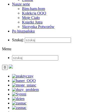
Nasze serie
Bim-bam-bom
Kolekcja OQO
Moje Ciało
Książki Jutra
Skrzynka Potworów
Po hiszpańsku
Szukaj:
Menu