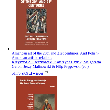
American art of the 20th and 21st centuries. And Polish-
American artistic relations
Krzysztof Z. Cieszkowski, Katarzyna Cytlak, Małgorzata
Geron, Jerzy Malinowski & Filip Pręgowski (ed.)
51,75 zł
69 zł
więcej