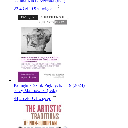
Joanna Kucharzewska (red.)
22,43 zł
29.9 zł
więcej
Pamiętnik Sztuk Pięknych, t. 19 (2024)
Jerzy Malinowski (red.)
44,25 zł
59 zł
więcej