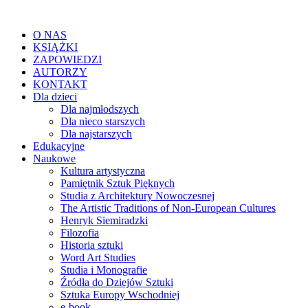
O NAS
KSIĄŻKI
ZAPOWIEDZI
AUTORZY
KONTAKT
Dla dzieci
Dla najmłodszych
Dla nieco starszych
Dla najstarszych
Edukacyjne
Naukowe
Kultura artystyczna
Pamiętnik Sztuk Pięknych
Studia z Architektury Nowoczesnej
The Artistic Traditions of Non-European Cultures
Henryk Siemiradzki
Filozofia
Historia sztuki
Word Art Studies
Studia i Monografie
Źródła do Dziejów Sztuki
Sztuka Europy Wschodniej
e-book