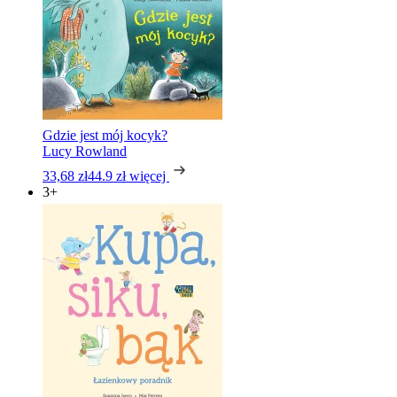
Gdzie jest mój kocyk?
Lucy Rowland
33,68 zł
44.9 zł
więcej
3+