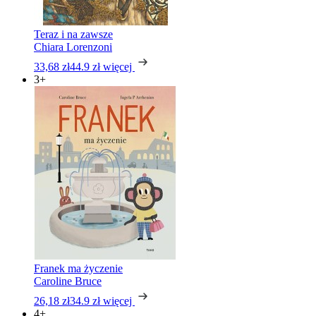
Teraz i na zawsze
Chiara Lorenzoni
33,68 zł
44.9 zł
więcej
3+
Franek ma życzenie
Caroline Bruce
26,18 zł
34.9 zł
więcej
4+