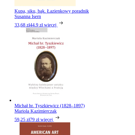
Kupa, siku, bąk. Łazienkowy poradnik
Susanna Isern
33,68 zł
44.9 zł
więcej
Michał hr. Tyszkiewicz (1828–1897)
Mariola Kazimierczak
59,25 zł
79 zł
więcej