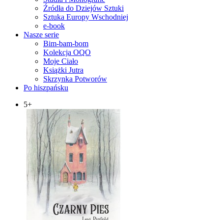
Źródła do Dziejów Sztuki
Sztuka Europy Wschodniej
e-book
Nasze serie
Bim-bam-bom
Kolekcja OQO
Moje Ciało
Książki Jutra
Skrzynka Potworów
Po hiszpańsku
5+