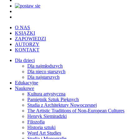
O NAS
KSIĄŻKI
ZAPOWIEDZI
AUTORZY
KONTAKT
Dla dzieci
Dla najmłodszych
Dla nieco starszych
Dla najstarszych
Edukacyjne
Naukowe
Kultura artystyczna
Pamiętnik Sztuk Pięknych
Studia z Architektury Nowoczesnej
The Artistic Traditions of Non-European Cultures
Henryk Siemiradzki
Filozofia
Historia sztuki
Word Art Studies
Studia i Monografie