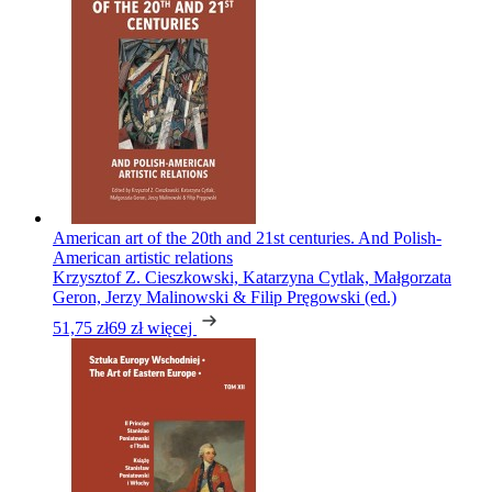
American art of the 20th and 21st centuries. And Polish-
American artistic relations
Krzysztof Z. Cieszkowski, Katarzyna Cytlak, Małgorzata
Geron, Jerzy Malinowski & Filip Pręgowski (ed.)
51,75 zł
69 zł
więcej