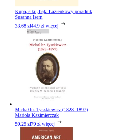
Kupa, siku, bąk. Łazienkowy poradnik
Susanna Isern
33,68 zł
44.9 zł
więcej
Michał hr. Tyszkiewicz (1828–1897)
Mariola Kazimierczak
59,25 zł
79 zł
więcej