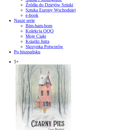
Źródła do Dziejów Sztuki
Sztuka Europy Wschodniej
e-book
Nasze serie
Bim-bam-bom
Kolekcja OQO
Moje Ciało
Książki Jutra
Skrzynka Potworów
Po hiszpańsku
5+