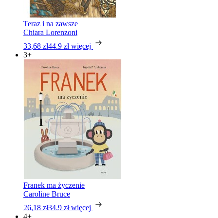
Teraz i na zawsze
Chiara Lorenzoni
33,68 zł
44.9 zł
więcej
3+
Franek ma życzenie
Caroline Bruce
26,18 zł
34.9 zł
więcej
4+