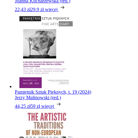
Joanna Kucharzewska (red.)
22,43 zł
29.9 zł
więcej
Pamiętnik Sztuk Pięknych, t. 19 (2024)
Jerzy Malinowski (red.)
44,25 zł
59 zł
więcej