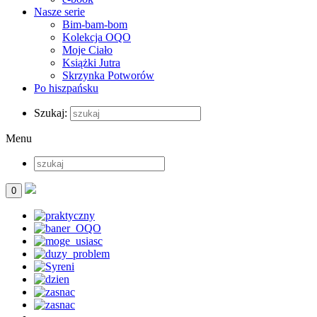
Nasze serie
Bim-bam-bom
Kolekcja OQO
Moje Ciało
Książki Jutra
Skrzynka Potworów
Po hiszpańsku
Szukaj:
Menu