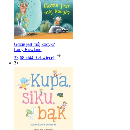
Gdzie jest mój kocyk?
Lucy Rowland
33,68 zł
44.9 zł
więcej
3+