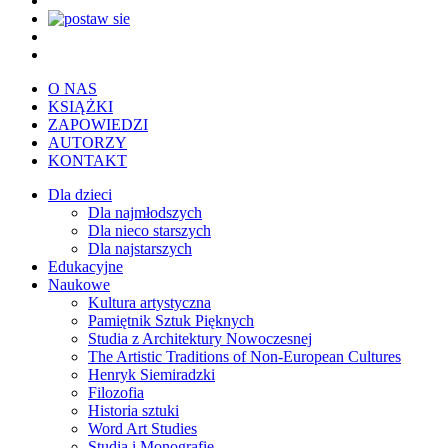
O NAS
KSIĄŻKI
ZAPOWIEDZI
AUTORZY
KONTAKT
Dla dzieci
Dla najmłodszych
Dla nieco starszych
Dla najstarszych
Edukacyjne
Naukowe
Kultura artystyczna
Pamiętnik Sztuk Pięknych
Studia z Architektury Nowoczesnej
The Artistic Traditions of Non-European Cultures
Henryk Siemiradzki
Filozofia
Historia sztuki
Word Art Studies
Studia i Monografie