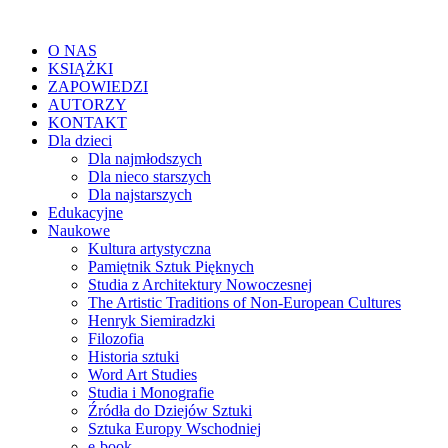
O NAS
KSIĄŻKI
ZAPOWIEDZI
AUTORZY
KONTAKT
Dla dzieci
Dla najmłodszych
Dla nieco starszych
Dla najstarszych
Edukacyjne
Naukowe
Kultura artystyczna
Pamiętnik Sztuk Pięknych
Studia z Architektury Nowoczesnej
The Artistic Traditions of Non-European Cultures
Henryk Siemiradzki
Filozofia
Historia sztuki
Word Art Studies
Studia i Monografie
Źródła do Dziejów Sztuki
Sztuka Europy Wschodniej
e-book