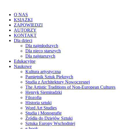
O NAS
KSIĄŻKI
ZAPOWIEDZI
AUTORZY
KONTAKT
Dla dzieci
Dla najmłodszych
Dla nieco starszych
Dla najstarszych
Edukacyjne
Naukowe
Kultura artystyczna
Pamiętnik Sztuk Pięknych
Studia z Architektury Nowoczesnej
The Artistic Traditions of Non-European Cultures
Henryk Siemiradzki
Filozofia
Historia sztuki
Word Art Studies
Studia i Monografie
Źródła do Dziejów Sztuki
Sztuka Europy Wschodniej
e-book