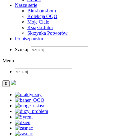
Nasze serie
Bim-bam-bom
Kolekcja OQO
Moje Ciało
Książki Jutra
Skrzynka Potworów
Po hiszpańsku
Szukaj:
Menu