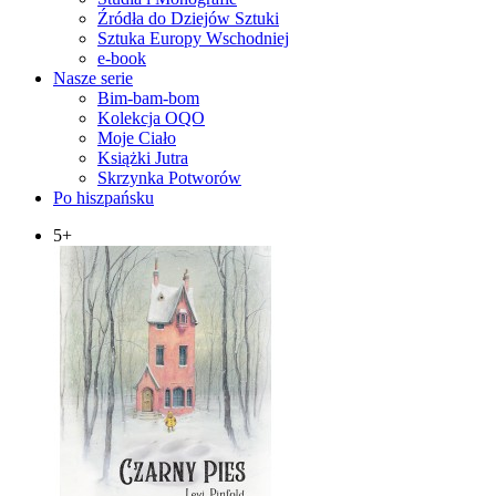
Źródła do Dziejów Sztuki
Sztuka Europy Wschodniej
e-book
Nasze serie
Bim-bam-bom
Kolekcja OQO
Moje Ciało
Książki Jutra
Skrzynka Potworów
Po hiszpańsku
5+