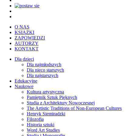
O NAS
KSIĄŻKI
ZAPOWIEDZI
AUTORZY
KONTAKT
Dla dzieci
Dla najmłodszych
Dla nieco starszych
Dla najstarszych
Edukacyjne
Naukowe
Kultura artystyczna
Pamiętnik Sztuk Pięknych
Studia z Architektury Nowoczesnej
The Artistic Traditions of Non-European Cultures
Henryk Siemiradzki
Filozofia
Historia sztuki
Word Art Studies
Studia i Monografie