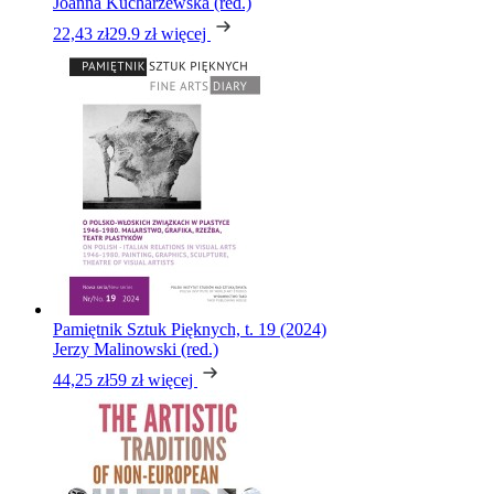
Joanna Kucharzewska (red.)
22,43 zł
29.9 zł
więcej
Pamiętnik Sztuk Pięknych, t. 19 (2024)
Jerzy Malinowski (red.)
44,25 zł
59 zł
więcej