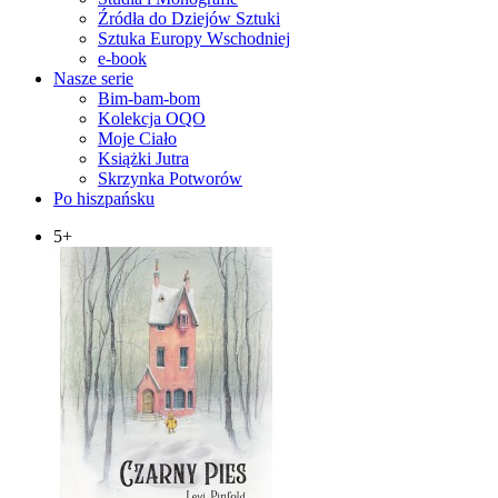
Źródła do Dziejów Sztuki
Sztuka Europy Wschodniej
e-book
Nasze serie
Bim-bam-bom
Kolekcja OQO
Moje Ciało
Książki Jutra
Skrzynka Potworów
Po hiszpańsku
5+