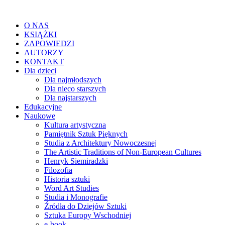
O NAS
KSIĄŻKI
ZAPOWIEDZI
AUTORZY
KONTAKT
Dla dzieci
Dla najmłodszych
Dla nieco starszych
Dla najstarszych
Edukacyjne
Naukowe
Kultura artystyczna
Pamiętnik Sztuk Pięknych
Studia z Architektury Nowoczesnej
The Artistic Traditions of Non-European Cultures
Henryk Siemiradzki
Filozofia
Historia sztuki
Word Art Studies
Studia i Monografie
Źródła do Dziejów Sztuki
Sztuka Europy Wschodniej
e-book