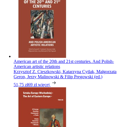
American art of the 20th and 21st centuries. And Polish-
American artistic relations
Krzysztof Z. Cieszkowski, Katarzyna Cytlak, Małgorzata
Geron, Jerzy Malinowski & Filip Pręgowski (ed.)
51,75 zł
69 zł
więcej