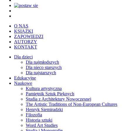
O NAS
KSIĄŻKI
ZAPOWIEDZI
AUTORZY
KONTAKT
Dla dzieci
Dla najmłodszych
Dla nieco starszych
Dla najstarszych
Edukacyjne
Naukowe
Kultura artystyczna
Pamiętnik Sztuk Pięknych
Studia z Architektury Nowoczesnej
The Artistic Traditions of Non-European Cultures
Henryk Siemiradzki
Filozofia
Historia sztuki
Word Art Studies
Studia i Monografie