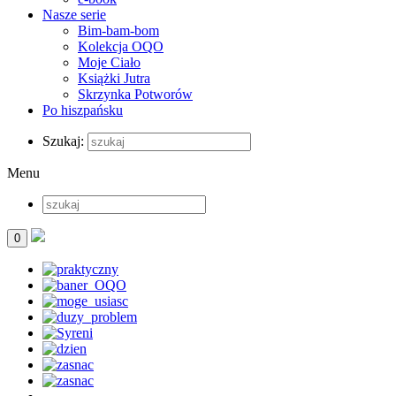
Nasze serie
Bim-bam-bom
Kolekcja OQO
Moje Ciało
Książki Jutra
Skrzynka Potworów
Po hiszpańsku
Szukaj:
Menu