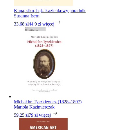
Kupa, siku, bąk. Łazienkowy poradnik
Susanna Isern
33,68 zł
44.9 zł
więcej
Michał hr. Tyszkiewicz (1828–1897)
Mariola Kazimierczak
59,25 zł
79 zł
więcej