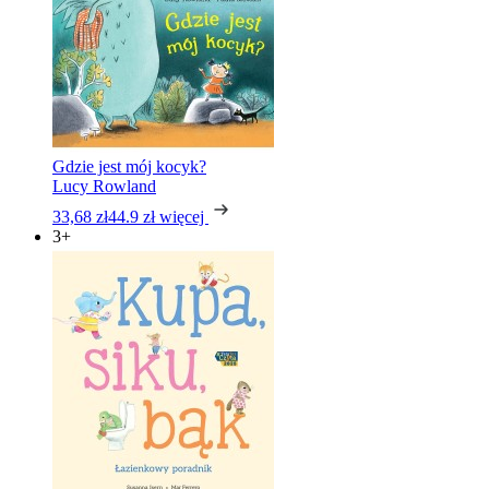
Gdzie jest mój kocyk?
Lucy Rowland
33,68 zł
44.9 zł
więcej
3+