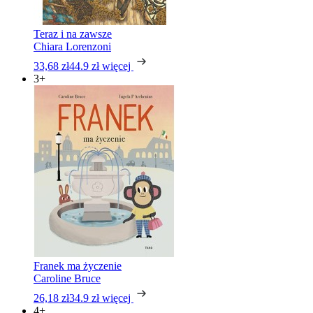
Teraz i na zawsze
Chiara Lorenzoni
33,68 zł
44.9 zł
więcej
3+
Franek ma życzenie
Caroline Bruce
26,18 zł
34.9 zł
więcej
4+