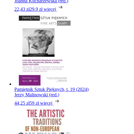
Joanna Kucharzewska (red.)
22,43 zł
29.9 zł
więcej
Pamiętnik Sztuk Pięknych, t. 19 (2024)
Jerzy Malinowski (red.)
44,25 zł
59 zł
więcej