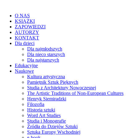
O NAS
KSIĄŻKI
ZAPOWIEDZI
AUTORZY
KONTAKT
Dla dzieci
Dla najmłodszych
Dla nieco starszych
Dla najstarszych
Edukacyjne
Naukowe
Kultura artystyczna
Pamiętnik Sztuk Pięknych
Studia z Architektury Nowoczesnej
The Artistic Traditions of Non-European Cultures
Henryk Siemiradzki
Filozofia
Historia sztuki
Word Art Studies
Studia i Monografie
Źródła do Dziejów Sztuki
Sztuka Europy Wschodniej
e-book