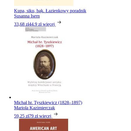
Kupa, siku, bąk. Łazienkowy poradnik
Susanna Isern
33,68 zł
44.9 zł
więcej
Michał hr. Tyszkiewicz (1828–1897)
Mariola Kazimierczak
59,25 zł
79 zł
więcej