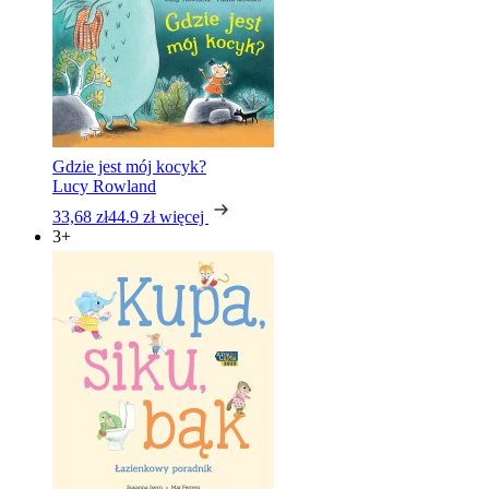
Gdzie jest mój kocyk?
Lucy Rowland
33,68 zł
44.9 zł
więcej
3+