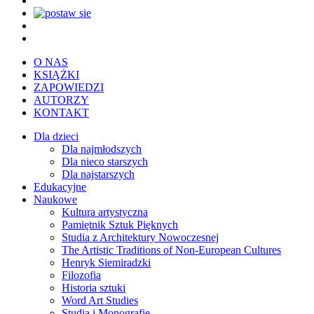
O NAS
KSIĄŻKI
ZAPOWIEDZI
AUTORZY
KONTAKT
Dla dzieci
Dla najmłodszych
Dla nieco starszych
Dla najstarszych
Edukacyjne
Naukowe
Kultura artystyczna
Pamiętnik Sztuk Pięknych
Studia z Architektury Nowoczesnej
The Artistic Traditions of Non-European Cultures
Henryk Siemiradzki
Filozofia
Historia sztuki
Word Art Studies
Studia i Monografie