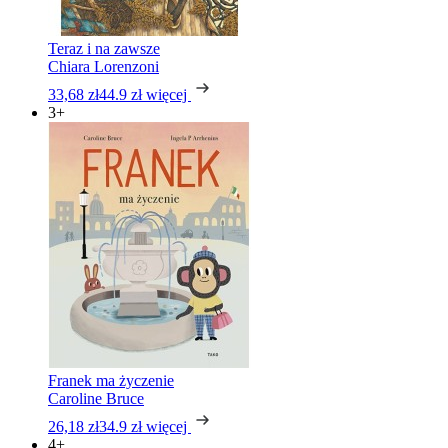
Teraz i na zawsze
Chiara Lorenzoni
33,68 zł
44.9 zł
więcej
3+
Franek ma życzenie
Caroline Bruce
26,18 zł
34.9 zł
więcej
4+