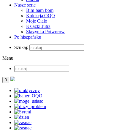
Nasze serie
Bim-bam-bom
Kolekcja OQO
Moje Ciało
Książki Jutra
Skrzynka Potworów
Po hiszpańsku
Szukaj:
Menu