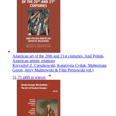
American art of the 20th and 21st centuries. And Polish-
American artistic relations
Krzysztof Z. Cieszkowski, Katarzyna Cytlak, Małgorzata
Geron, Jerzy Malinowski & Filip Pręgowski (ed.)
51,75 zł
69 zł
więcej