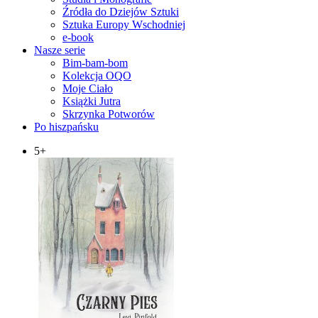
Źródła do Dziejów Sztuki
Sztuka Europy Wschodniej
e-book
Nasze serie
Bim-bam-bom
Kolekcja OQO
Moje Ciało
Książki Jutra
Skrzynka Potworów
Po hiszpańsku
5+