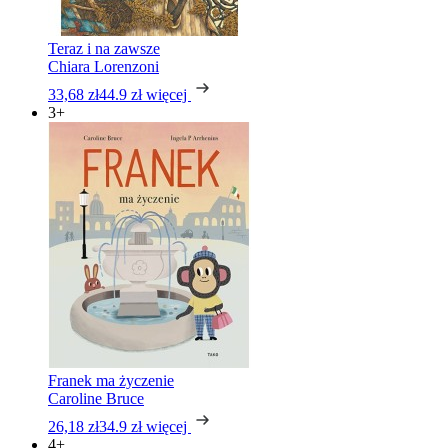
Teraz i na zawsze
Chiara Lorenzoni
33,68 zł
44.9 zł
więcej
3+
Franek ma życzenie
Caroline Bruce
26,18 zł
34.9 zł
więcej
4+