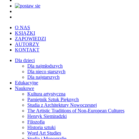
O NAS
KSIĄŻKI
ZAPOWIEDZI
AUTORZY
KONTAKT
Dla dzieci
Dla najmłodszych
Dla nieco starszych
Dla najstarszych
Edukacyjne
Naukowe
Kultura artystyczna
Pamiętnik Sztuk Pięknych
Studia z Architektury Nowoczesnej
The Artistic Traditions of Non-European Cultures
Henryk Siemiradzki
Filozofia
Historia sztuki
Word Art Studies
Studia i Monografie