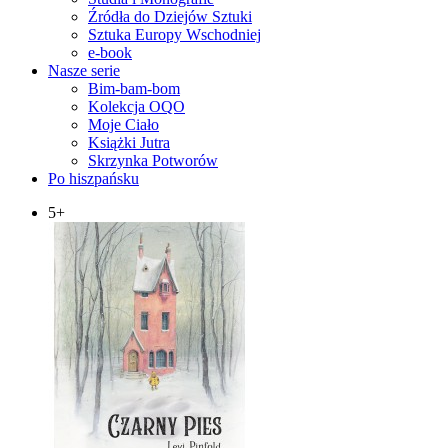
Źródła do Dziejów Sztuki
Sztuka Europy Wschodniej
e-book
Nasze serie
Bim-bam-bom
Kolekcja OQO
Moje Ciało
Książki Jutra
Skrzynka Potworów
Po hiszpańsku
5+