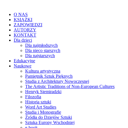
O NAS
KSIĄŻKI
ZAPOWIEDZI
AUTORZY
KONTAKT
Dla dzieci
Dla najmłodszych
Dla nieco starszych
Dla najstarszych
Edukacyjne
Naukowe
Kultura artystyczna
Pamiętnik Sztuk Pięknych
Studia z Architektury Nowoczesnej
The Artistic Traditions of Non-European Cultures
Henryk Siemiradzki
Filozofia
Historia sztuki
Word Art Studies
Studia i Monografie
Źródła do Dziejów Sztuki
Sztuka Europy Wschodniej
e-book