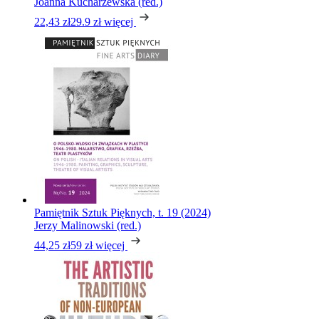
Joanna Kucharzewska (red.)
22,43 zł
29.9 zł
więcej
Pamiętnik Sztuk Pięknych, t. 19 (2024)
Jerzy Malinowski (red.)
44,25 zł
59 zł
więcej