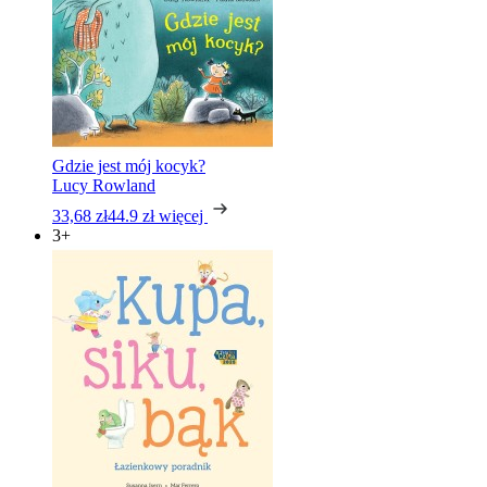
Gdzie jest mój kocyk?
Lucy Rowland
33,68 zł
44.9 zł
więcej
3+