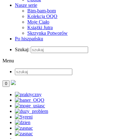
Nasze serie
Bim-bam-bom
Kolekcja OQO
Moje Ciało
Książki Jutra
Skrzynka Potworów
Po hiszpańsku
Szukaj:
Menu