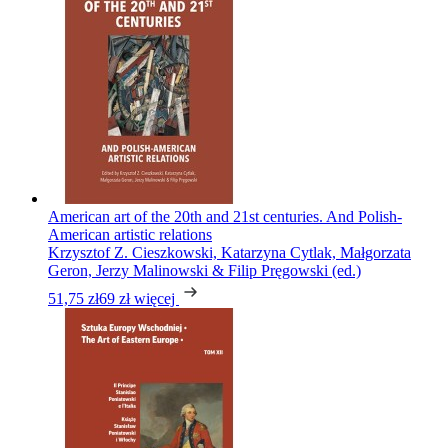
American art of the 20th and 21st centuries. And Polish-
American artistic relations
Krzysztof Z. Cieszkowski, Katarzyna Cytlak, Małgorzata
Geron, Jerzy Malinowski & Filip Pręgowski (ed.)
51,75 zł
69 zł
więcej