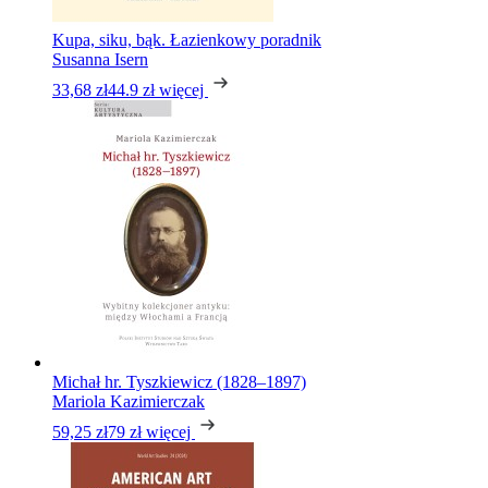
Kupa, siku, bąk. Łazienkowy poradnik
Susanna Isern
33,68 zł
44.9 zł
więcej
Michał hr. Tyszkiewicz (1828–1897)
Mariola Kazimierczak
59,25 zł
79 zł
więcej