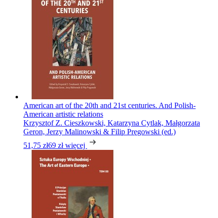
American art of the 20th and 21st centuries. And Polish-
American artistic relations
Krzysztof Z. Cieszkowski, Katarzyna Cytlak, Małgorzata
Geron, Jerzy Malinowski & Filip Pręgowski (ed.)
51,75 zł
69 zł
więcej