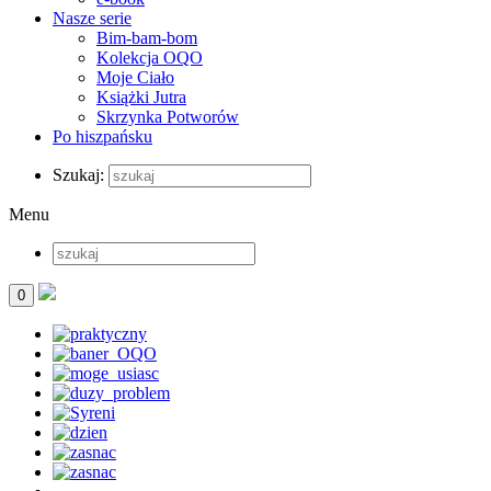
Nasze serie
Bim-bam-bom
Kolekcja OQO
Moje Ciało
Książki Jutra
Skrzynka Potworów
Po hiszpańsku
Szukaj:
Menu