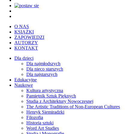
O NAS
KSIĄŻKI
ZAPOWIEDZI
AUTORZY
KONTAKT
Dla dzieci
Dla najmłodszych
Dla nieco starszych
Dla najstarszych
Edukacyjne
Naukowe
Kultura artystyczna
Pamiętnik Sztuk Pięknych
Studia z Architektury Nowoczesnej
The Artistic Traditions of Non-European Cultures
Henryk Siemiradzki
Filozofia
Historia sztuki
Word Art Studies
Studia i Monografie