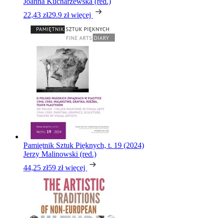
Joanna Kucharzewska (red.)
22,43 zł
29.9 zł
więcej
Pamiętnik Sztuk Pięknych, t. 19 (2024)
Jerzy Malinowski (red.)
44,25 zł
59 zł
więcej