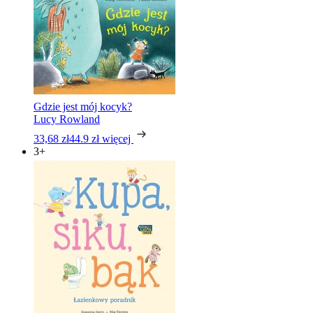
Gdzie jest mój kocyk?
Lucy Rowland
33,68 zł
44.9 zł
więcej
3+