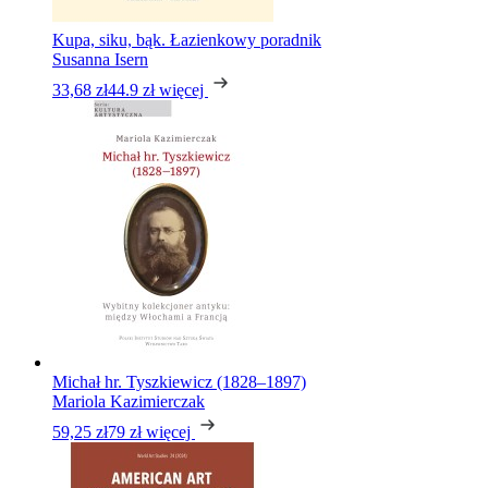
Kupa, siku, bąk. Łazienkowy poradnik
Susanna Isern
33,68 zł
44.9 zł
więcej
Michał hr. Tyszkiewicz (1828–1897)
Mariola Kazimierczak
59,25 zł
79 zł
więcej