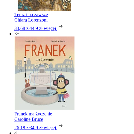
Teraz i na zawsze
Chiara Lorenzoni
33,68 zł
44.9 zł
więcej
3+
Franek ma życzenie
Caroline Bruce
26,18 zł
34.9 zł
więcej
4+