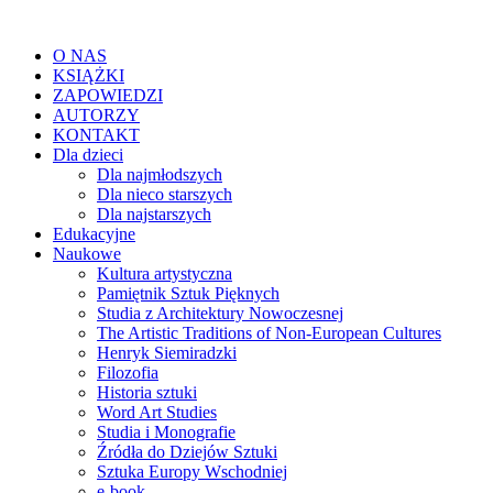
O NAS
KSIĄŻKI
ZAPOWIEDZI
AUTORZY
KONTAKT
Dla dzieci
Dla najmłodszych
Dla nieco starszych
Dla najstarszych
Edukacyjne
Naukowe
Kultura artystyczna
Pamiętnik Sztuk Pięknych
Studia z Architektury Nowoczesnej
The Artistic Traditions of Non-European Cultures
Henryk Siemiradzki
Filozofia
Historia sztuki
Word Art Studies
Studia i Monografie
Źródła do Dziejów Sztuki
Sztuka Europy Wschodniej
e-book