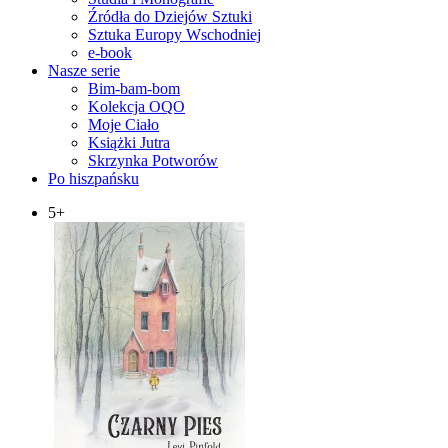
Źródła do Dziejów Sztuki
Sztuka Europy Wschodniej
e-book
Nasze serie
Bim-bam-bom
Kolekcja OQO
Moje Ciało
Książki Jutra
Skrzynka Potworów
Po hiszpańsku
5+