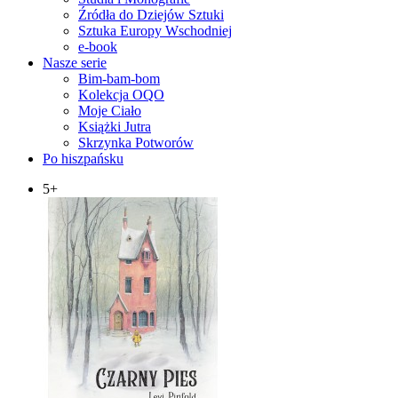
Źródła do Dziejów Sztuki
Sztuka Europy Wschodniej
e-book
Nasze serie
Bim-bam-bom
Kolekcja OQO
Moje Ciało
Książki Jutra
Skrzynka Potworów
Po hiszpańsku
5+