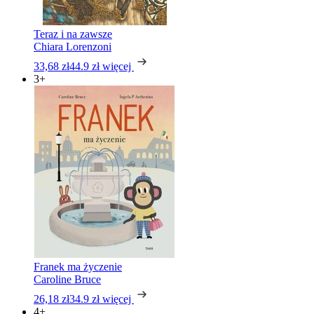
Teraz i na zawsze
Chiara Lorenzoni
33,68 zł
44.9 zł
więcej
3+
Franek ma życzenie
Caroline Bruce
26,18 zł
34.9 zł
więcej
4+