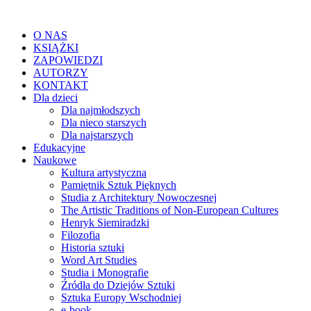
O NAS
KSIĄŻKI
ZAPOWIEDZI
AUTORZY
KONTAKT
Dla dzieci
Dla najmłodszych
Dla nieco starszych
Dla najstarszych
Edukacyjne
Naukowe
Kultura artystyczna
Pamiętnik Sztuk Pięknych
Studia z Architektury Nowoczesnej
The Artistic Traditions of Non-European Cultures
Henryk Siemiradzki
Filozofia
Historia sztuki
Word Art Studies
Studia i Monografie
Źródła do Dziejów Sztuki
Sztuka Europy Wschodniej
e-book