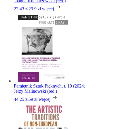
Joanna Kucharzewska (red.)
22,43 zł
29.9 zł
więcej
Pamiętnik Sztuk Pięknych, t. 19 (2024)
Jerzy Malinowski (red.)
44,25 zł
59 zł
więcej