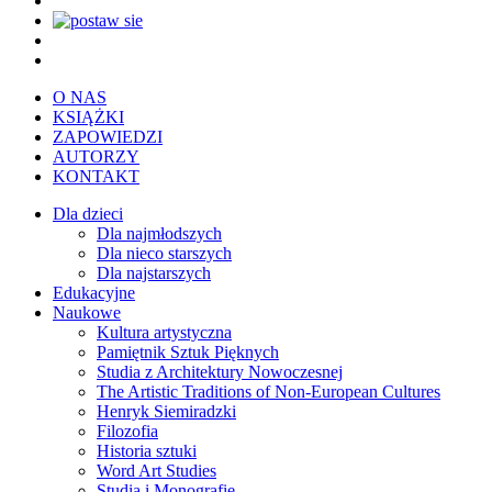
O NAS
KSIĄŻKI
ZAPOWIEDZI
AUTORZY
KONTAKT
Dla dzieci
Dla najmłodszych
Dla nieco starszych
Dla najstarszych
Edukacyjne
Naukowe
Kultura artystyczna
Pamiętnik Sztuk Pięknych
Studia z Architektury Nowoczesnej
The Artistic Traditions of Non-European Cultures
Henryk Siemiradzki
Filozofia
Historia sztuki
Word Art Studies
Studia i Monografie