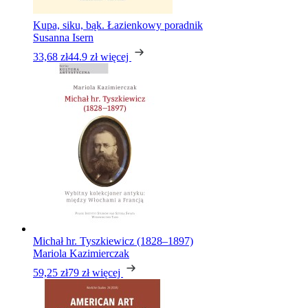
Kupa, siku, bąk. Łazienkowy poradnik
Susanna Isern
33,68 zł
44.9 zł
więcej
Michał hr. Tyszkiewicz (1828–1897)
Mariola Kazimierczak
59,25 zł
79 zł
więcej