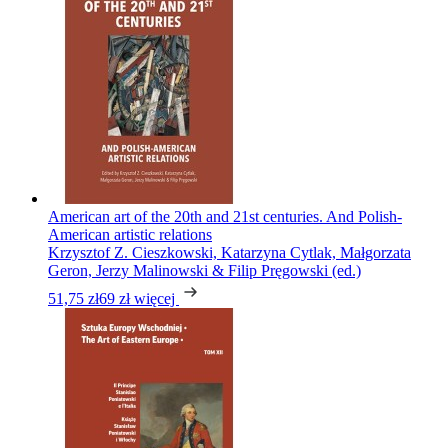
American art of the 20th and 21st centuries. And Polish-
American artistic relations
Krzysztof Z. Cieszkowski, Katarzyna Cytlak, Małgorzata
Geron, Jerzy Malinowski & Filip Pręgowski (ed.)
51,75 zł
69 zł
więcej