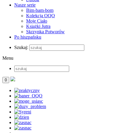
Nasze serie
Bim-bam-bom
Kolekcja OQO
Moje Ciało
Książki Jutra
Skrzynka Potworów
Po hiszpańsku
Szukaj:
Menu