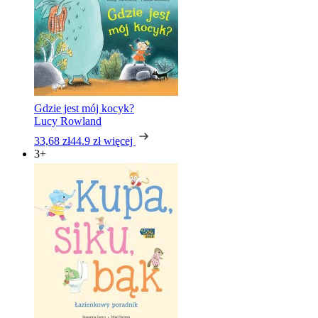
Gdzie jest mój kocyk?
Lucy Rowland
33,68 zł
44.9 zł
więcej
3+