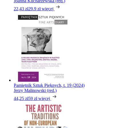
Joanna Kucharzewska (red.)
22,43 zł
29.9 zł
więcej
Pamiętnik Sztuk Pięknych, t. 19 (2024)
Jerzy Malinowski (red.)
44,25 zł
59 zł
więcej