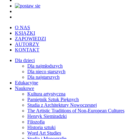
O NAS
KSIĄŻKI
ZAPOWIEDZI
AUTORZY
KONTAKT
Dla dzieci
Dla najmłodszych
Dla nieco starszych
Dla najstarszych
Edukacyjne
Naukowe
Kultura artystyczna
Pamiętnik Sztuk Pięknych
Studia z Architektury Nowoczesnej
The Artistic Traditions of Non-European Cultures
Henryk Siemiradzki
Filozofia
Historia sztuki
Word Art Studies
Studia i Monografie