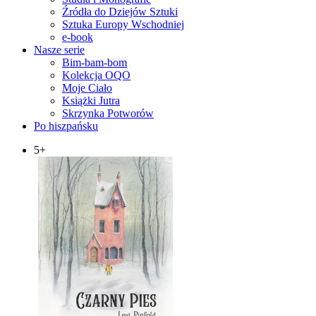
Źródła do Dziejów Sztuki
Sztuka Europy Wschodniej
e-book
Nasze serie
Bim-bam-bom
Kolekcja OQO
Moje Ciało
Książki Jutra
Skrzynka Potworów
Po hiszpańsku
5+