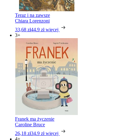
Teraz i na zawsze
Chiara Lorenzoni
33,68 zł
44.9 zł
więcej
3+
Franek ma życzenie
Caroline Bruce
26,18 zł
34.9 zł
więcej
4+