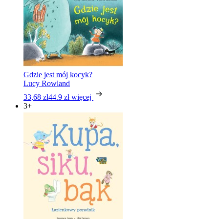
Gdzie jest mój kocyk?
Lucy Rowland
33,68 zł
44.9 zł
więcej
3+