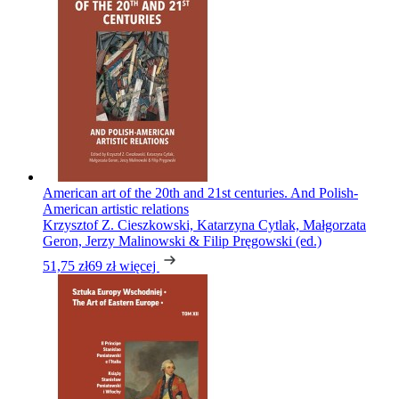
American art of the 20th and 21st centuries. And Polish-
American artistic relations
Krzysztof Z. Cieszkowski, Katarzyna Cytlak, Małgorzata
Geron, Jerzy Malinowski & Filip Pręgowski (ed.)
51,75 zł
69 zł
więcej