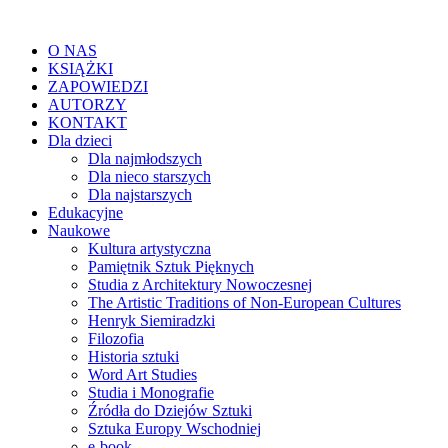
O NAS
KSIĄŻKI
ZAPOWIEDZI
AUTORZY
KONTAKT
Dla dzieci
Dla najmłodszych
Dla nieco starszych
Dla najstarszych
Edukacyjne
Naukowe
Kultura artystyczna
Pamiętnik Sztuk Pięknych
Studia z Architektury Nowoczesnej
The Artistic Traditions of Non-European Cultures
Henryk Siemiradzki
Filozofia
Historia sztuki
Word Art Studies
Studia i Monografie
Źródła do Dziejów Sztuki
Sztuka Europy Wschodniej
e-book