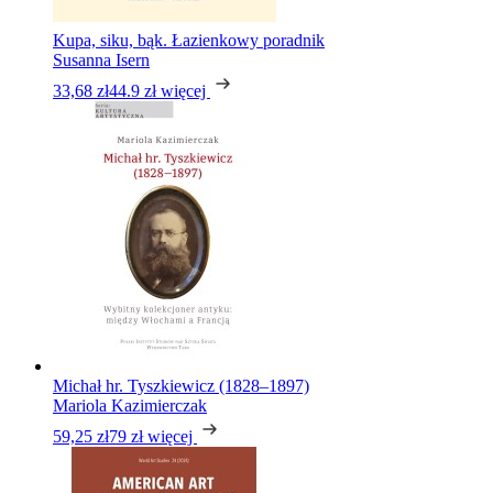
Kupa, siku, bąk. Łazienkowy poradnik
Susanna Isern
33,68 zł
44.9 zł
więcej
Michał hr. Tyszkiewicz (1828–1897)
Mariola Kazimierczak
59,25 zł
79 zł
więcej