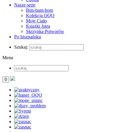
Nasze serie
Bim-bam-bom
Kolekcja OQO
Moje Ciało
Książki Jutra
Skrzynka Potworów
Po hiszpańsku
Szukaj:
Menu