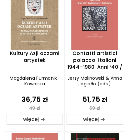
Kultury Azji oczami
Contatti artistici
artystek
polacco-italiani
1944–1980. Anni ‘40 /
Architettura / Arti
Magdalena Furmanik-
Jerzy Malinowski & Anna
visive
Kowalska
Jagiełło (eds.)
36,75 zł
51,75 zł
49 zł
69 zł
więcej
więcej