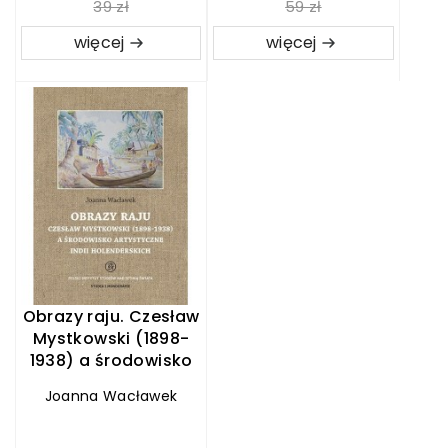
39 zł
59 zł
więcej
więcej
Obrazy raju. Czesław
Mystkowski (1898-
1938) a środowisko
artystyczne Indii
Joanna Wacławek
Holenderskich