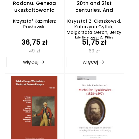
Rodanu. Geneza
20th and 21st
ukształtowania
centuries. And
średniowiecznej
Polish-American
Krzysztof Kazimierz
Krzysztof Z. Cieszkowski,
przestrzeni miejskiej
artistic relations
Pawłowski
Katarzyna Cytlak,
Małgorzata Geron, Jerzy
Malinowski & Filip
36,75 zł
51,75 zł
Pręgowski (ed.)
49 zł
69 zł
więcej
więcej