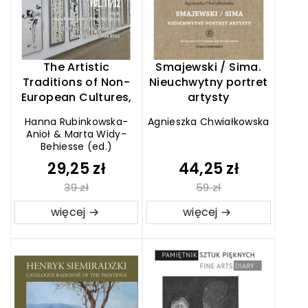
The Artistic
Smajewski / Sima.
Traditions of Non-
Nieuchwytny portret
European Cultures,
artysty
vol. 11/12
Hanna Rubinkowska-
Agnieszka Chwiałkowska
Anioł & Marta Widy-
Behiesse (ed.)
29,25 zł
44,25 zł
39 zł
59 zł
więcej
więcej