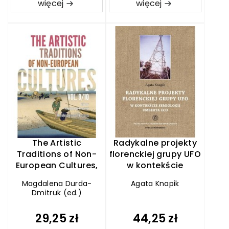
więcej
więcej
The Artistic
Radykalne projekty
Traditions of Non-
florenckiej grupy UFO
European Cultures,
w kontekście
vol. 9/10
semiologii Umberta
Magdalena Durda-
Agata Knapik
Eco
Dmitruk (ed.)
29,25 zł
44,25 zł