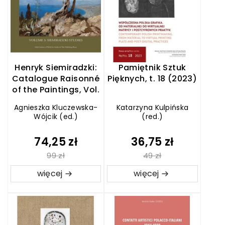
Henryk Siemiradzki:
Pamiętnik Sztuk
Catalogue Raisonné
Pięknych, t. 18 (2023)
of the Paintings, Vol.
3: Siemiradzki
Agnieszka Kluczewska-
Katarzyna Kulpińska
Studies
Wójcik (ed.)
(red.)
74,25 zł
36,75 zł
99 zł
49 zł
więcej
więcej