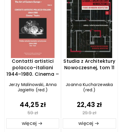
Contatti artistici
Studia z Architektury
polacco-italiani
Nowoczesnej, tom 11
1944–1980. Cinema –
Teatro
Jerzy Malinowski, Anna
Joanna Kucharzewska
Jagiełło (red.)
(red.)
44,25 zł
22,43 zł
59 zł
29.9 zł
więcej
więcej