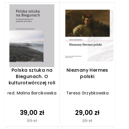
Polska sztuka na
Nieznany Hermes
Biegunach. O
polski
kulturotwórczej roli
obszarów polarnych
red. Malina Barcikowska
Teresa Grzybkowska
39,00 zł
29,00 zł
39 zł
29 zł