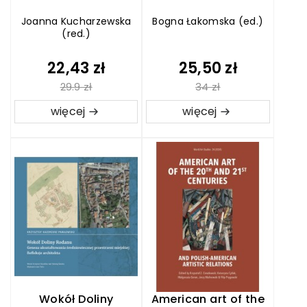
Joanna Kucharzewska
Bogna Łakomska (ed.)
(red.)
22,43 zł
25,50 zł
29.9 zł
34 zł
więcej
więcej
Wokół Doliny
American art of the