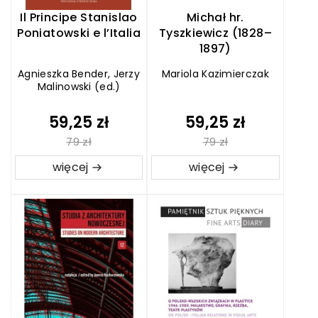
Il Principe Stanislao
Michał hr.
Poniatowski e l’Italia
Tyszkiewicz (1828–
1897)
Agnieszka Bender, Jerzy
Mariola Kazimierczak
Malinowski (ed.)
59,25 zł
59,25 zł
79 zł
79 zł
więcej
więcej