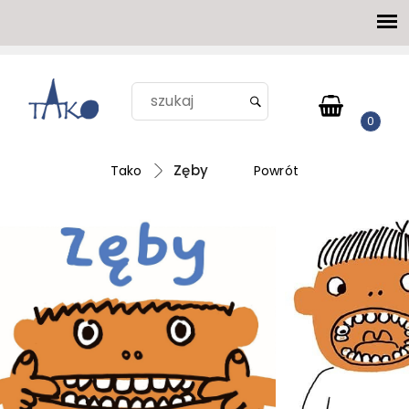
Zęby
Tako
Powrót