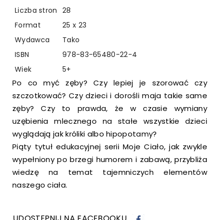
Liczba stron
28
Format
25 x 23
Wydawca
Tako
ISBN
978-83-65480-22-4
Wiek
5+
Po co myć zęby? Czy lepiej je szorować czy
szczotkować? Czy dzieci i dorośli maja takie same
zęby? Czy to prawda, że w czasie wymiany
uzębienia mlecznego na stałe wszystkie dzieci
wyglądają jak króliki albo hipopotamy?
Piąty tytuł edukacyjnej serii Moje Ciało, jak zwykle
wypełniony po brzegi humorem i zabawą, przybliża
wiedzę na temat tajemniczych elementów
naszego ciała.
UDOSTĘPNIJ NA FACEBOOKU